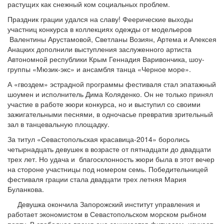
растущих как снежный ком социальных проблем.
Праздник грации удался на славу! Феерические выходы
участниц конкурса в коллекциях одежды от модельеров
Валентины Арустамовой, Светланы Возиян, Артема и Алексея
Анацких дополнили выступления заслуженного артиста
Автономной республики Крым Геннадия Варивончика, шоу-
группы «Мюзик-экс» и ансамбля танца «Черное море».
А «гвоздем» эстрадной программы фестиваля стал эпатажный
шоумен и исполнитель Дима Коляденко. Он не только принял
участие в работе жюри конкурса, но и выступил со своими
зажигательными песнями, в одночасье превратив зрительный
зал в танцевальную площадку.
За титул «Севастопольская красавица-2014» боролись
четырнадцать девушек в возрасте от пятнадцати до двадцати
трех лет. Но удача и благосклонность жюри была в этот вечер
на стороне участницы под номером семь. Победительницей
фестиваля грации стала двадцати трех летняя Мария
Буланкова.
Девушка окончила Запорожский институт управления и
работает экономистом в Севастопольском морском рыбном
порту. В свободное время она занимается фитнесом, изучает