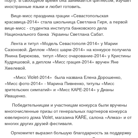
иностранные языки и любит готовить.
Вице-мисс праздника грации «Севастопольская
красавица-2014» стала школьница Светлана Гиря, а первой
вице-мисс - студентка института банковского дела
Национального банка Украины Светлана Сабат.
Лента и титул «Модель Севастополя-2014» у Марии
Сазоновой. Диплом «Мисс шарм-2014» на конкурсе получила
Янина Бирюкова, титул «Мисс очарование-2014» у Кристины
Кудряшовой, а диплом «Мисс грация-2014» вручен Яне
Хмелевой.
«Мисс Violet-2014» была названа Елена Дорошенко,
«Мисс фото-2014» - Марина Пивненко, титулы «Мисс
зрительских симпатий» и «Мисс КАРЕ-2014» у Дианы
Иващенко.
Победительницам и участницам конкурса были вручены
многочисленные призы от генеральных партнеров конкурса
ювелирного дома Violet, магазина KARE, салона «Алмаз» и от
многих других друзей фестиваля.
Оргкомитет выразил большую благодарность за поддержку